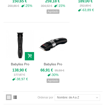
150,65 €
259,18 €
189,00 €
Fx8700RE
Pack...
FXX3CBE
-25%
-15%
252,89 €
200,86 €
304,92 €
-63,89 €
Agotado
Babyliss Pro
Babyliss Pro
FX3 Trimmer -
FX660E
138,90 €
66,91 €
95,59 €
FXX3TBE
-30%
177,87 €
-38,97 €
Agotado
Ordenar por
Nombre: de A a Z