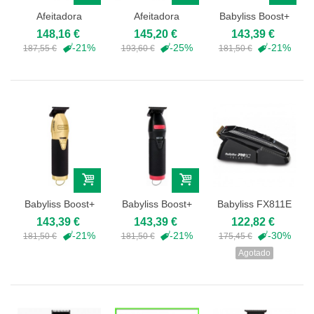
Afeitadora
Afeitadora
Babyliss Boost+
Babyliss Pro
FXONE Babyliss
Multicolor -...
148,16 €
145,20 €
143,39 €
UV...
Pro...
-21%
-25%
-21%
187,55 €
193,60 €
181,50 €
Babyliss Boost+
Babyliss Boost+
Babyliss FX811E
Negra y oro -...
Negra y roja -...
by Ferrari
143,39 €
143,39 €
122,82 €
-21%
-21%
-30%
181,50 €
181,50 €
175,45 €
Agotado