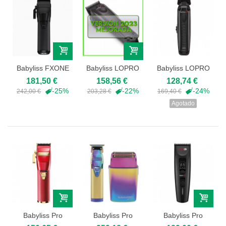
Babyliss FXONE
Babyliss LOPRO
Babyliss LOPRO
Clipper
FX Clipper -...
FX Trimmer -
181,50 €
158,56 €
128,74 €
FX826E
-25%
-22%
-24%
242,00 €
203,28 €
169,40 €
Agotado
Babyliss Pro
Babyliss Pro
Babyliss Pro
8700 FERRARI
Chameleon
FX3 Clipper -