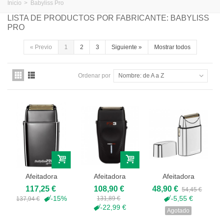
Inicio
>
Babyliss Pro
LISTA DE PRODUCTOS POR FABRICANTE: BABYLISS
PRO
«
Previo
1
2
3
Siguiente
»
Mostrar todos
Ordenar por
Nombre: de A a Z
Afeitadora
Afeitadora
Afeitadora
Babyliss Pro
Babyliss Pro
Babyliss Pro
117,25 €
108,90 €
48,90 €
54,45 €
Double...
FX3 -...
FXFS1E
-15%
-5,55 €
131,89 €
137,94 €
-22,99 €
Agotado