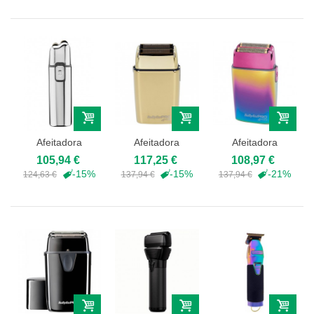
Afeitadora
Afeitadora
Afeitadora
Babyliss Pro
Babyliss Pro
Babyliss Pro
105,94 €
117,25 €
108,97 €
FXFS2E...
FXFS2GE...
FXFS2IE...
-15%
-15%
-21%
124,63 €
137,94 €
137,94 €