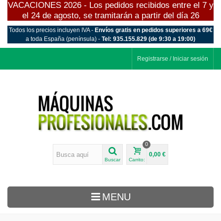
VACACIONES 2026 - Los pedidos recibidos entre el 7 y
el 24 de agosto, se tramitarán a partir del día 26
Todos los precios incluyen IVA -
Envíos gratis en pedidos superiores a 69€
a toda España (península) -
Tel: 935.155.829 (de 9:30 a 19:00)
Registrarse / Iniciar sesión
0
0,00 €
Buscar
Carrito:
MENU