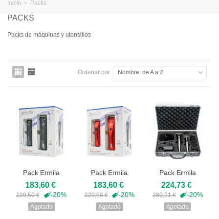
Inicio
>
Packs
PACKS
Packs de máquinas y utensilios
Ordenar por
Nombre: de A a Z
Pack Ermila
Pack Ermila
Pack Ermila
Bellina + Bella...
Bellina + Bella
Motion + motion
183,60 €
183,60 €
224,73 €
(rojas)
nano...
-20%
-20%
-20%
229,50 €
229,50 €
280,91 €
Agotado
Agotado
Agotado