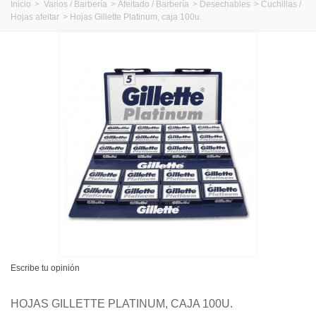
Inicio
>
Varios / Barbería
>
Afeitado / Barbería
>
Desechables
>
Cuchillas /
Hojas afeitar
>
Hojas Gillette Platinum, caja 100u.
Escribe tu opinión
HOJAS GILLETTE PLATINUM, CAJA 100U.