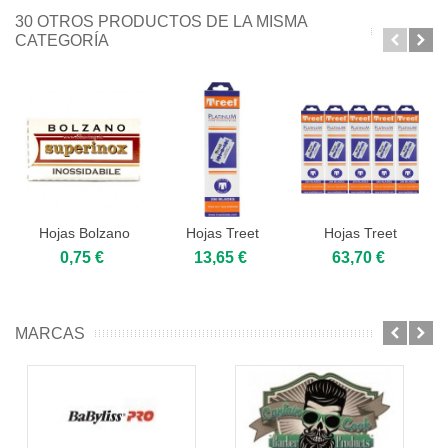
30 OTROS PRODUCTOS DE LA MISMA
CATEGORÍA
Hojas Bolzano
Hojas Treet
Hojas Treet
superinox, caja
platinum, caja
platinum, 5
0,75 €
13,65 €
63,70 €
5u.
200u.
cajas 200u.
MARCAS