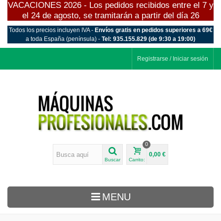
VACACIONES 2026 - Los pedidos recibidos entre el 7 y
el 24 de agosto, se tramitarán a partir del día 26
Todos los precios incluyen IVA -
Envíos gratis en pedidos superiores a 69€
a toda España (península) -
Tel: 935.155.829 (de 9:30 a 19:00)
Registrarse / Iniciar sesión
0
0,00 €
Buscar
Carrito:
MENU