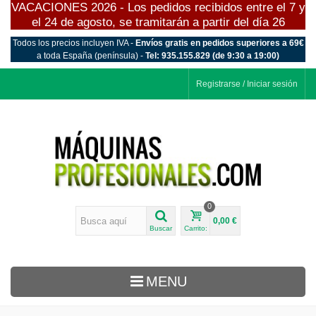
VACACIONES 2026 - Los pedidos recibidos entre el 7 y
el 24 de agosto, se tramitarán a partir del día 26
Todos los precios incluyen IVA -
Envíos gratis en pedidos superiores a 69€
a toda España (península) -
Tel: 935.155.829 (de 9:30 a 19:00)
Registrarse / Iniciar sesión
0
0,00 €
Buscar
Carrito:
MENU