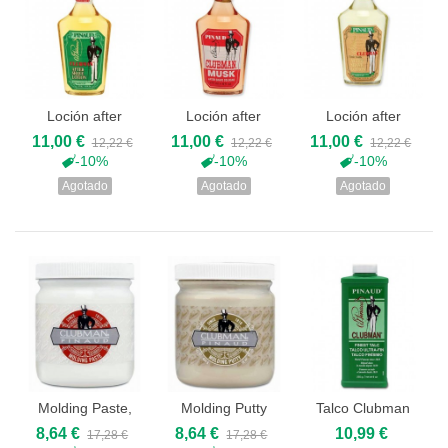
Loción after
Loción after
Loción after
shave Clubman
shave Musk...
shave...
11,00 €
11,00 €
11,00 €
12,22 €
12,22 €
12,22 €
Pinaud
-10%
-10%
-10%
Agotado
Agotado
Agotado
Molding Paste,
Molding Putty
Talco Clubman
Pomada Brillo...
Pomada Mate
Pinaud 255 ml
8,64 €
8,64 €
10,99 €
17,28 €
17,28 €