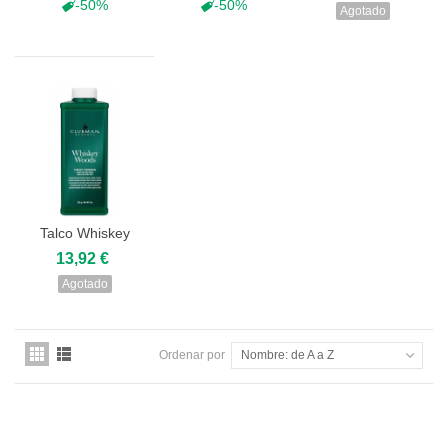
Fuerte...
-50%
-50%
Agotado
Talco Whiskey
Woods
13,92 €
Clubman...
Agotado
Ordenar por
Nombre: de A a Z