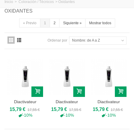
Inicio
>
Coloración / Técnicos
>
Oxidantes
OXIDANTES
«
Previo
1
2
Siguiente
»
Mostrar todos
Ordenar por
Nombre: de A a Z
Diactivateur
Diactivateur
Diactivateur
Oxidante
Oxidante 6Vol...
Oxidante 9Vol...
15,79 €
15,79 €
15,79 €
17,55 €
17,55 €
17,55 €
15Vol...
-10%
-10%
-10%