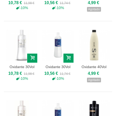
Freelights...
Welloxon
1000ml Sena
10,78 €
10,56 €
4,99 €
11,98 €
11,74 €
Future...
-10%
-10%
Agotado
Oxidante 30Vol
Oxidante 30Vol
Oxidante 40Vol
Freelights...
Welloxon
1000ml Sena
10,78 €
10,56 €
4,99 €
11,98 €
11,74 €
Future...
-10%
-10%
Agotado