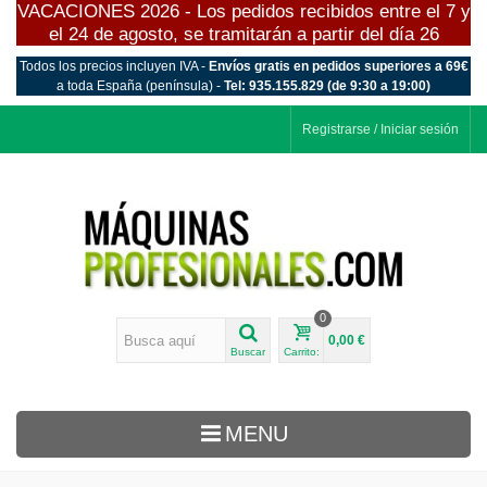
VACACIONES 2026 - Los pedidos recibidos entre el 7 y
el 24 de agosto, se tramitarán a partir del día 26
Todos los precios incluyen IVA -
Envíos gratis en pedidos superiores a 69€
a toda España (península) -
Tel: 935.155.829 (de 9:30 a 19:00)
Registrarse / Iniciar sesión
0
0,00 €
Buscar
Carrito:
MENU