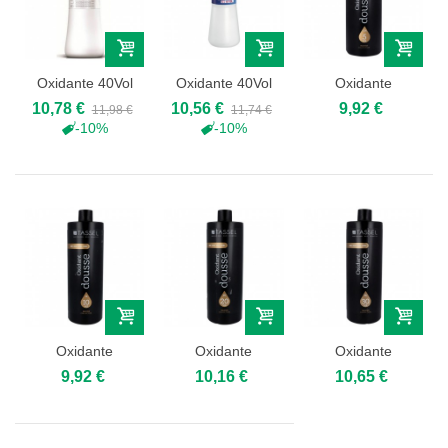
Oxidante 40Vol
Oxidante 40Vol
Oxidante
Freelights...
Welloxon
Dousse 5Vol
10,78 €
10,56 €
9,92 €
11,98 €
11,74 €
Future...
1000ml -...
-10%
-10%
Oxidante
Oxidante
Oxidante
Dousse 10Vol
Dousse 20Vol
Dousse 30Vol
9,92 €
10,16 €
10,65 €
1000ml -...
1000ml -...
1000ml -...