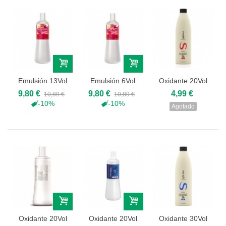
Emulsión 13Vol
Emulsión 6Vol
Oxidante 20Vol
Color Touch
Color Touch
1000ml Sena
9,80 €
9,80 €
4,99 €
10,89 €
10,89 €
1000ml
1000ml
-10%
-10%
Agotado
Oxidante 20Vol
Oxidante 20Vol
Oxidante 30Vol