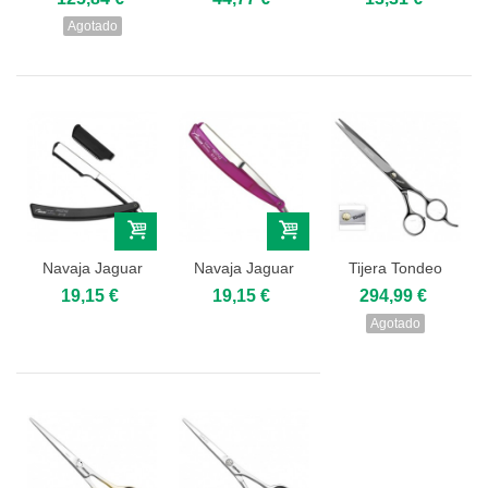
Agotado
Navaja Jaguar
Navaja Jaguar
Tijera Tondeo
R1 M
R1 M Pink
Seven Black 7"
19,15 €
19,15 €
294,99 €
Agotado