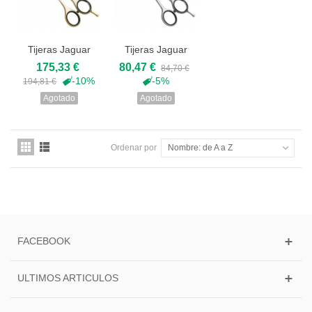
Tijeras Jaguar
Tijeras Jaguar
Perfect
Silver Ice
175,33 €
80,47 €
84,70 €
-10%
-5%
194,81 €
Agotado
Agotado
Ordenar por
Nombre: de A a Z
FACEBOOK
ULTIMOS ARTICULOS