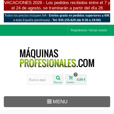
VACACIONES 2026 - Los pedidos recibidos entre el 7 y
el 24 de agosto, se tramitarán a partir del día 26
Todos los precios incluyen IVA -
Envíos gratis en pedidos superiores a 69€
a toda España (península) -
Tel: 935.155.829 (de 9:30 a 19:00)
Registrarse / Iniciar sesión
0
0,00 €
Buscar
Carrito:
MENU