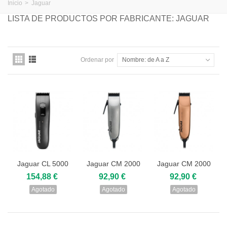
Inicio
>
Jaguar
LISTA DE PRODUCTOS POR FABRICANTE: JAGUAR
Ordenar por
Nombre: de A a Z
Jaguar CL 5000
Jaguar CM 2000
Jaguar CM 2000
Racer
Coral
154,88 €
92,90 €
92,90 €
Agotado
Agotado
Agotado