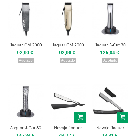
Jaguar CM 2000
Jaguar CM 2000
Jaguar J-Cut 30
Fusion
Shell
92,90 €
92,90 €
125,84 €
Agotado
Agotado
Agotado
Jaguar J-Cut 30
Navaja Jaguar
Navaja Jaguar
Flowery
ORCA S
R1
125,84 €
44,77 €
13,31 €