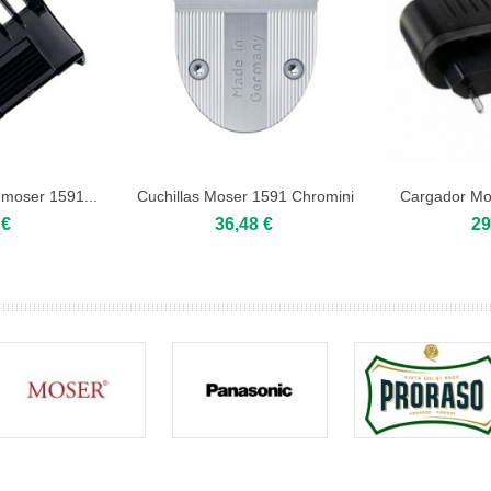
 moser 1591...
Cuchillas Moser 1591 Chromini
Cargador Mos
T-Cut
 €
36,48 €
29