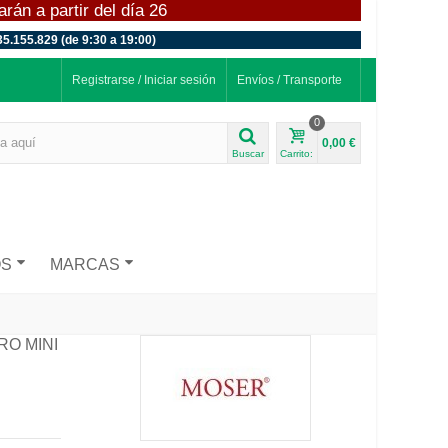
án a partir del día 26
35.155.829 (de 9:30 a 19:00)
Registrarse / Iniciar sesión
Envíos / Transporte
0
0,00 €
Buscar
Carrito:
OS
MARCAS
RO MINI