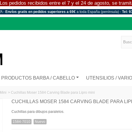
 pedidos recibidos entre el 7 y el 24 de agosto, se tramitar
VA -
Envíos gratis en pedidos superiores a 69€
a toda España (península) -
Tel: 9
PRODUCTOS BARBA / CABELLO
UTENSILIOS / VARI
Mini
>
Cuchillas Moser 1584 Carving Blade para Lipro mini
CUCHILLAS MOSER 1584 CARVING BLADE PARA LIP
Cuchillas para dibujos paralelos.
1584-7010
Nuevo