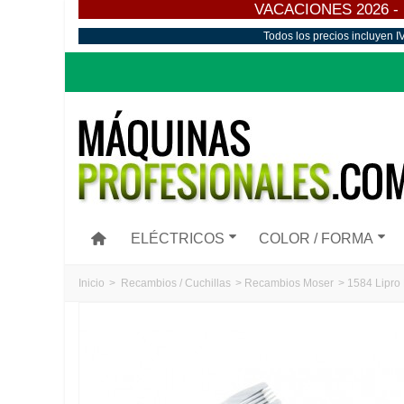
VACACIONES 2026 - Los
Todos los precios incluyen I
ELÉCTRICOS
COLOR / FORMA
Inicio
>
Recambios / Cuchillas
>
Recambios Moser
>
1584 Lipro 