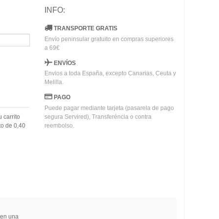
INFO:
TRANSPORTE GRATIS
Envío peninsular gratuito en compras superiores
a 69€
ENVÍOS
Envios a toda España, excepto Canarias, Ceuta y
Melilla.
PAGO
Puede pagar mediante tarjeta (pasarela de pago
u carrito
segura Servired), Transferéncia o contra
to de
0,40
reembolso.
 en una