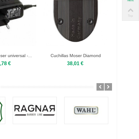
Next
Top
er universal -...
Cuchillas Moser Diamond
Blade...
,78 €
38,01 €