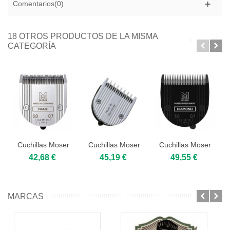
Comentarios(0)
18 OTROS PRODUCTOS DE LA MISMA
CATEGORÍA
Cuchillas Moser
Cuchillas Moser
Cuchillas Moser
Chromstyle y...
1871/ 1854 All...
Diamond
42,68 €
45,19 €
49,55 €
Blade...
MARCAS