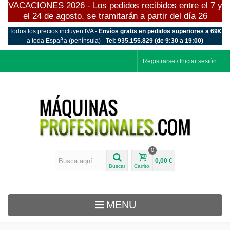
VACACIONES 2026 - Los pedidos recibidos entre el 7 y
el 24 de agosto, se tramitarán a partir del día 26
Todos los precios incluyen IVA -
Envíos gratis en pedidos superiores a 69€
a toda España (península) -
Tel: 935.155.829 (de 9:30 a 19:00)
Registrarse / Iniciar sesión
0
0,00 €
Buscar
Carrito:
MENU