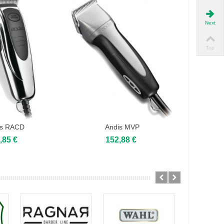
Next
Top
is RACD
Andis MVP
And
,85 €
152,88 €