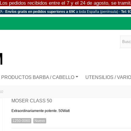
 pedidos recibidos entre el 7 y el 24 de agosto, se tramitar
VA -
Envíos gratis en pedidos superiores a 69€
a toda España (península) -
Tel: 9
PRODUCTOS BARBA / CABELLO
UTENSILIOS / VARI
50
MOSER CLASS 50
Extraordinariamente potente. 50Watt
1250-0060
Nuevo