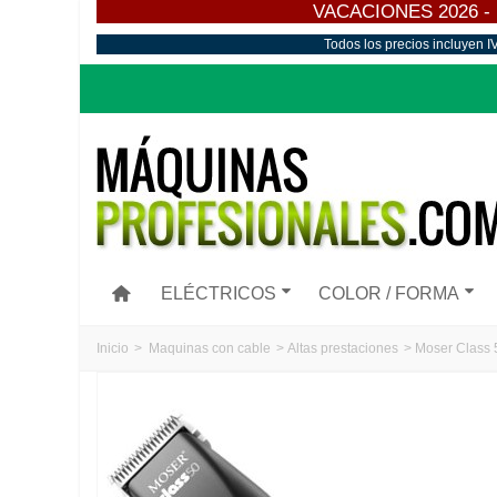
VACACIONES 2026 - Los
Todos los precios incluyen I
ELÉCTRICOS
COLOR / FORMA
Inicio
>
Maquinas con cable
>
Altas prestaciones
>
Moser Class 