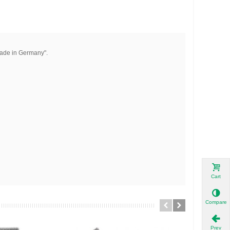
"Made in Germany".
Cart
Compare
Prev