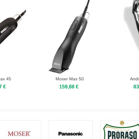
ax 45
Moser Max 50
And
7 €
159,88 €
83