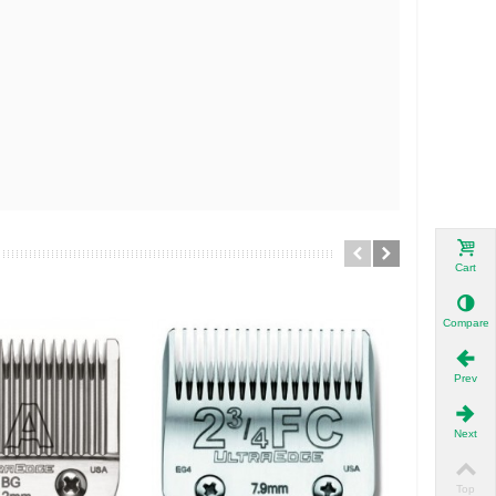
Cart
Compare
Prev
Next
Top