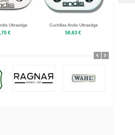
Andis Ultraedge
Cuchillas Andis Ultraedge
Cuchill
2mm...
7,9mm...
,70 €
58,63 €