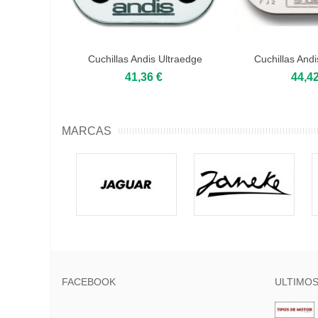
Cuchillas Andis Ultraedge
Cuchillas Andi
0,1mm...
0,5mm
41,36 €
44,42
MARCAS
FACEBOOK
ULTIMOS