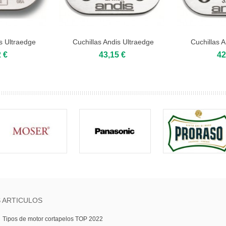
s Ultraedge
Cuchillas Andis Ultraedge
Cuchillas 
...
2,4mm "1"
3,
 €
43,15 €
42
 ARTICULOS
Tipos de motor cortapelos TOP 2022