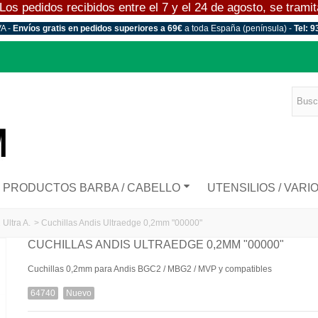
 pedidos recibidos entre el 7 y el 24 de agosto, se tramitar
VA -
Envíos gratis en pedidos superiores a 69€
a toda España (península) -
Tel: 9
PRODUCTOS BARBA / CABELLO
UTENSILIOS / VARI
Ultra A.
>
Cuchillas Andis Ultraedge 0,2mm "00000"
CUCHILLAS ANDIS ULTRAEDGE 0,2MM "00000"
Cuchillas 0,2mm para Andis BGC2 / MBG2 / MVP y compatibles
64740
Nuevo