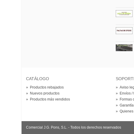
CATÁLOGO
SOPORT
»
Productos rebajados
»
Aviso le
»
Nuevos productos
»
Envíos / 
»
Productos más vendidos
»
Formas 
»
Garantía
»
Quienes
Comercial J.G. Pons, S.L. - Todos los derechos reservados