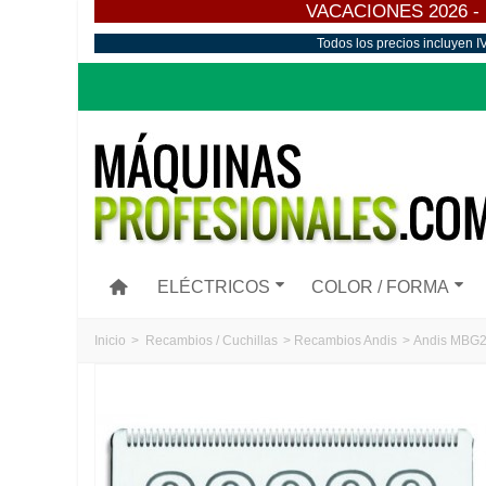
VACACIONES 2026 - Los
Todos los precios incluyen I
ELÉCTRICOS
COLOR / FORMA
Inicio
>
Recambios / Cuchillas
>
Recambios Andis
>
Andis MBG2 