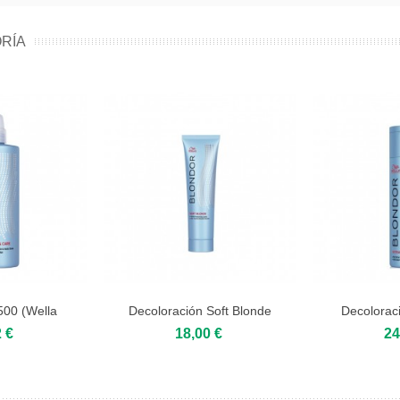
RÍA
500 (Wella
Decoloración Soft Blonde
Decolorac
or)
Cream...
Bl
 €
18,00 €
24