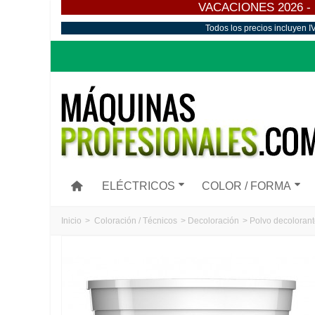
VACACIONES 2026 - Los
Todos los precios incluyen I
ELÉCTRICOS
COLOR / FORMA
Inicio
>
Coloración / Técnicos
>
Decoloración
>
Polvo decolorant