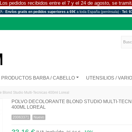
 pedidos recibidos entre el 7 y el 24 de agosto, se tramitar
VA -
Envíos gratis en pedidos superiores a 69€
a toda España (península) -
Tel: 9
PRODUCTOS BARBA / CABELLO
UTENSILIOS / VARI
e Blond Studio Multi-Tecnicas 400ml Loreal
POLVO DECOLORANTE BLOND STUDIO MULTI-TECN
400ML LOREAL
20063371
Nuevo