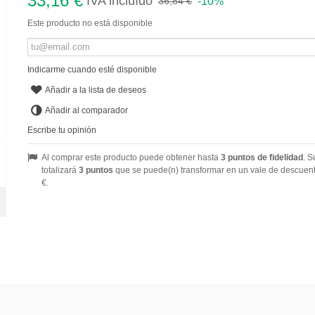
33,16 €
IVA incluído
-10%
36,84 €
Este producto no está disponible
Indicarme cuando esté disponible
Añadir a la lista de deseos
Añadir al comparador
Escribe tu opinión
Al comprar este producto puede obtener hasta
3
puntos de fidelidad
. S
totalizará
3
puntos
que se puede(n) transformar en un vale de descuen
€
.