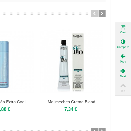
Cart
Compare
Prev
Next
Top
ión Extra Cool
Majimeches Crema Blond
Aceite 
onde...
Studio...
,88 €
7,34 €