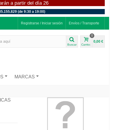
án a partir del día 26
35.155.829 (de 9:30 a 19:00)
Registrarse / Iniciar sesión
Envíos / Transporte
0
0,00 €
Buscar
Carrito:
OS
MARCAS
ICAS