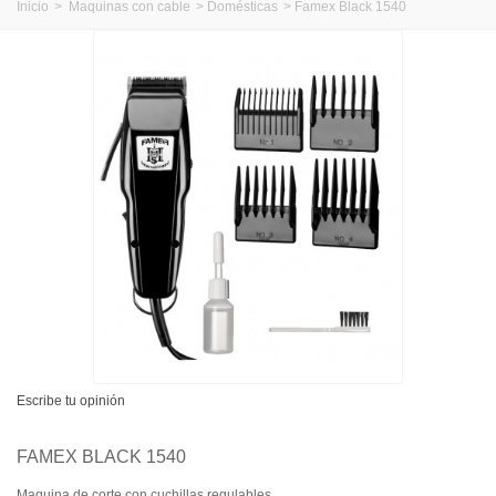
Inicio
>
Maquinas con cable
>
Domésticas
>
Famex Black 1540
Escribe tu opinión
FAMEX BLACK 1540
Maquina de corte con cuchillas regulables.