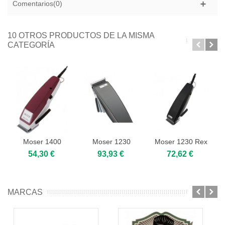
Comentarios(0)
10 OTROS PRODUCTOS DE LA MISMA
CATEGORÍA
Moser 1400
Moser 1230
Moser 1230 Rex
Primat Titanium
(12300)
54,30 €
93,93 €
72,62 €
MARCAS