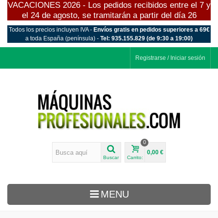
VACACIONES 2026 - Los pedidos recibidos entre el 7 y
el 24 de agosto, se tramitarán a partir del día 26
Todos los precios incluyen IVA -
Envíos gratis en pedidos superiores a 69€
a toda España (península) -
Tel: 935.155.829 (de 9:30 a 19:00)
Registrarse / Iniciar sesión
0
0,00 €
Buscar
Carrito:
MENU