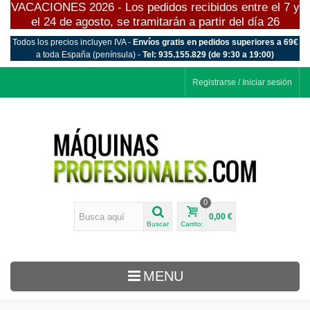
VACACIONES 2026 - Los pedidos recibidos entre el 7 y
el 24 de agosto, se tramitarán a partir del día 26
Todos los precios incluyen IVA -
Envíos gratis en pedidos superiores a 69€
a toda España (península) -
Tel: 935.155.829 (de 9:30 a 19:00)
Registrarse / Iniciar sesión
0
0,00 €
Buscar
Carrito:
MENU