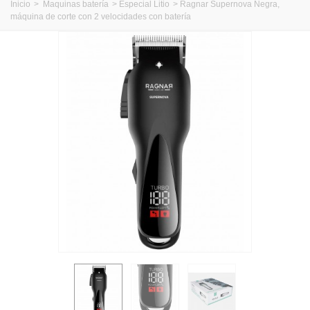
Inicio
>
Maquinas batería
>
Especial Litio
>
Ragnar Supernova Negra,
máquina de corte con 2 velocidades con batería