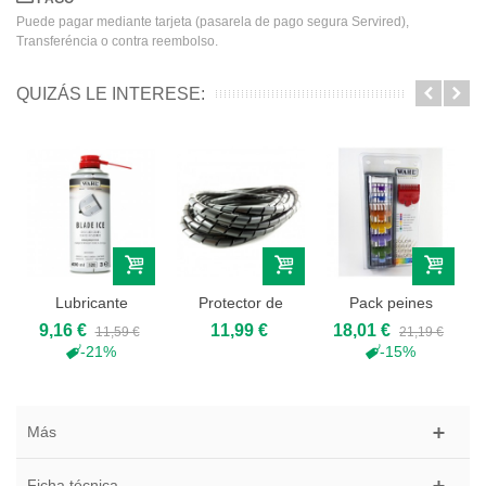
Puede pagar mediante tarjeta (pasarela de pago segura Servired),
Transferéncia o contra reembolso.
QUIZÁS LE INTERESE:
Lubricante
Protector de
Pack peines
efecto frio,
cable para
Wahl Colores 8u
9,16 €
11,99 €
18,01 €
11,59 €
21,19 €
400ml...
máquinas...
-21%
-15%
Más
Ficha técnica