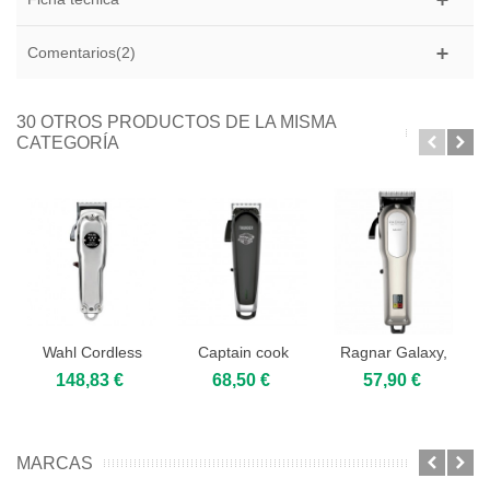
Comentarios(2)
30 OTROS PRODUCTOS DE LA MISMA
CATEGORÍA
Wahl Cordless
Captain cook
Ragnar Galaxy,
Magic Clip
Thunder,
máquina de
148,83 €
68,50 €
57,90 €
Metal...
máquina de...
corte...
MARCAS