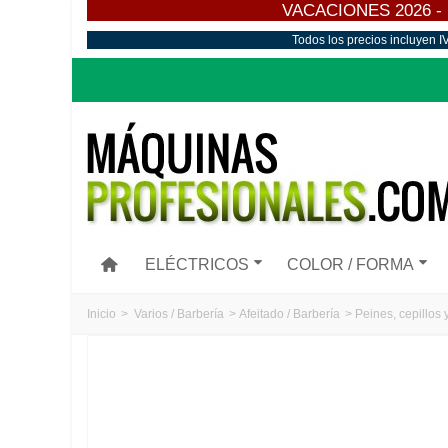
VACACIONES 2026 - Los
Todos los precios incluyen I
ELÉCTRICOS
COLOR / FORMA
Inicio
>
Varios / Barbería
>
Afeitado / Barbería
>
Peines, cepillos 