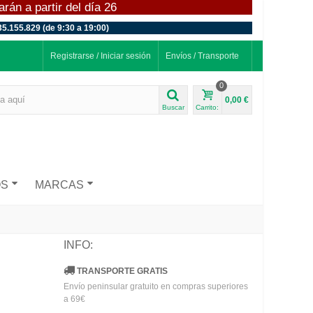
án a partir del día 26
35.155.829 (de 9:30 a 19:00)
Registrarse / Iniciar sesión
Envíos / Transporte
0
0,00 €
Buscar
Carrito:
OS
MARCAS
INFO:
TRANSPORTE GRATIS
Envío peninsular gratuito en compras superiores
a 69€