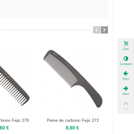
Cart
Compare
Prev
Next
Top
rbono Fejic 270
Peine de carbono Fejic 272
Peine de
,60 €
8,60 €