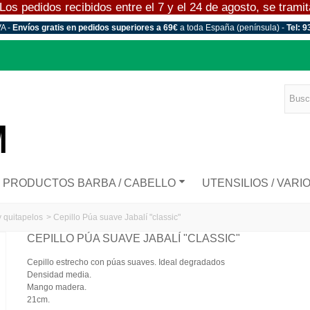
 pedidos recibidos entre el 7 y el 24 de agosto, se tramitar
VA -
Envíos gratis en pedidos superiores a 69€
a toda España (península) -
Tel: 9
PRODUCTOS BARBA / CABELLO
UTENSILIOS / VARI
y quitapelos
>
Cepillo Púa suave Jabalí "classic"
CEPILLO PÚA SUAVE JABALÍ "CLASSIC"
Cepillo estrecho con púas suaves. Ideal degradados
Densidad media.
Mango madera.
21cm.