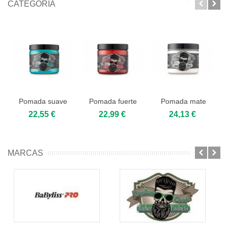
CATEGORÍA
Pomada suave
Pomada fuerte
Pomada mate
de peinado
de peinado
Captain Cook
22,55 €
22,99 €
24,13 €
Captain...
Captain...
200ml.
MARCAS