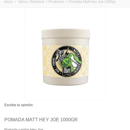
Inicio
>
Varios / Barbería
>
Productos
>
Pomada Matt Hey Joe 1000gr
Escribe tu opinión
POMADA MATT HEY JOE 1000GR
Pomada capilar Hey Joe