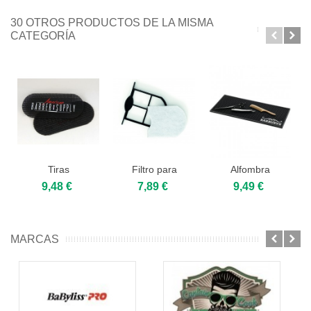
30 OTROS PRODUCTOS DE LA MISMA
CATEGORÍA
Tiras
Filtro para
Alfombra
separadoras
Aspirador
antideslizante
9,48 €
7,89 €
9,49 €
Velcro - Hair...
EyeVac /...
Barburys
MARCAS