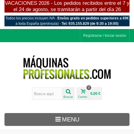
VACACIONES 2026 - Los pedidos recibidos entre el 7 y
el 24 de agosto, se tramitarán a partir del día 26
Todos los precios incluyen IVA -
Envíos gratis en pedidos superiores a 69€
a toda España (península) -
Tel: 935.155.829 (de 9:30 a 19:00)
Registrarse / Iniciar sesión
0
0,00 €
Buscar
Carrito:
MENU