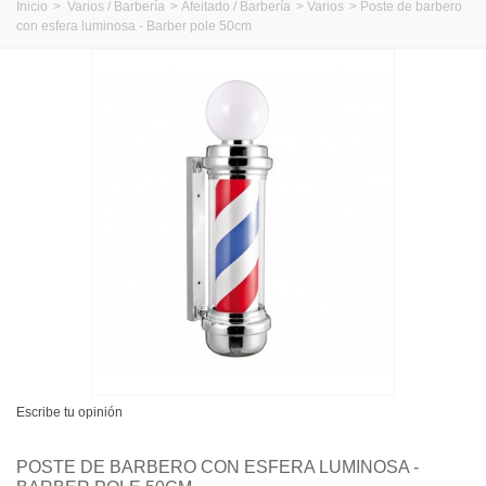
Inicio
>
Varios / Barbería
>
Afeitado / Barbería
>
Varios
>
Poste de barbero
con esfera luminosa - Barber pole 50cm
Escribe tu opinión
POSTE DE BARBERO CON ESFERA LUMINOSA -