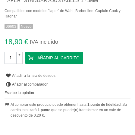
TAPER" STANDAR AJUSTABLES 1 - 3MM
Compatibles con modelos "taper" de Wahl, Barber line, Captain Cook y
Ragnar
06603
Nuevo
18,90 €
IVA incluído
+
AÑADIR AL CARRITO
-
Añadir a la lista de deseos
Añadir al comparador
Escribe tu opinión
Al comprar este producto puede obtener hasta
1
punto de fidelidad
. Su
carrito totalizará
1
punto
que se puede(n) transformar en un vale de
descuento de
0,20 €
.