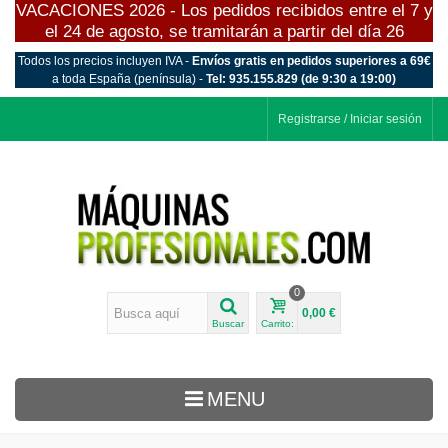
VACACIONES 2026 - Los pedidos recibidos entre el 7 y
el 24 de agosto, se tramitarán a partir del día 26
Todos los precios incluyen IVA -
Envíos gratis en pedidos superiores a 69€
a toda España (península) -
Tel: 935.155.829 (de 9:30 a 19:00)
Registrarse / Iniciar sesión
0
0,00 €
Buscar
Carrito:
MENU