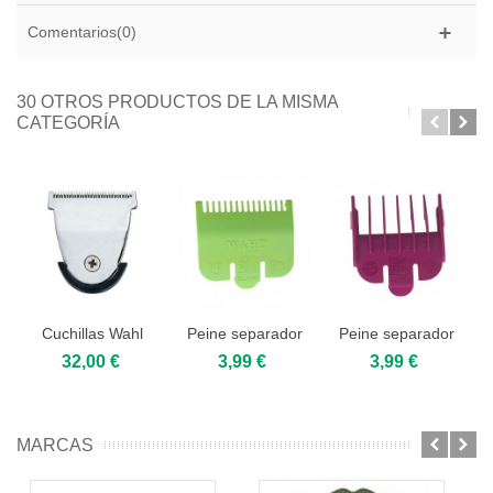
Comentarios(0)
30 OTROS PRODUCTOS DE LA MISMA
CATEGORÍA
Cuchillas Wahl
Peine separador
Peine separador
Beret
nº0,5 Wahl
nº1,5 Wahl
32,00 €
3,99 €
3,99 €
(1,5mm)
(4,5mm)
MARCAS