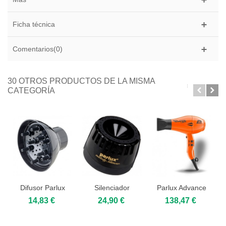
Ficha técnica
Comentarios(0)
30 OTROS PRODUCTOS DE LA MISMA
CATEGORÍA
Difusor Parlux
Silenciador
Parlux Advance
385
Parlux
Light (Ionic...
14,83 €
24,90 €
138,47 €