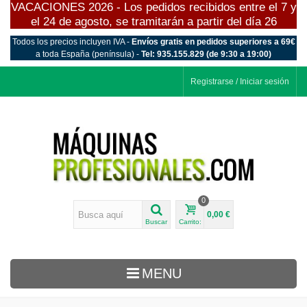
VACACIONES 2026 - Los pedidos recibidos entre el 7 y
el 24 de agosto, se tramitarán a partir del día 26
Todos los precios incluyen IVA -
Envíos gratis en pedidos superiores a 69€
a toda España (península) -
Tel: 935.155.829 (de 9:30 a 19:00)
Registrarse / Iniciar sesión
0
0,00 €
Buscar
Carrito:
MENU