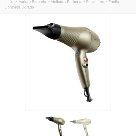
Inicio
>
Varios / Barbería
>
Afeitado / Barbería
>
Secadores
>
Ermila
Lightness Dorado