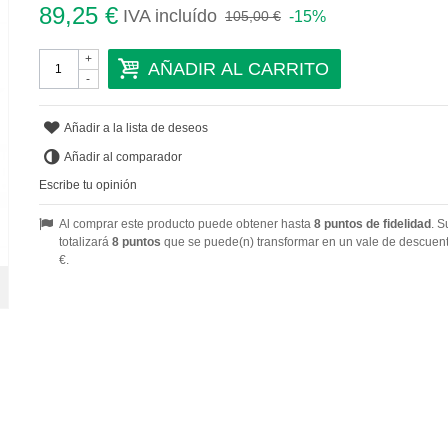
89,25 €
IVA incluído
-15%
105,00 €
+
AÑADIR AL CARRITO
-
Añadir a la lista de deseos
Añadir al comparador
Escribe tu opinión
Al comprar este producto puede obtener hasta
8
puntos de fidelidad
. S
totalizará
8
puntos
que se puede(n) transformar en un vale de descuen
€
.