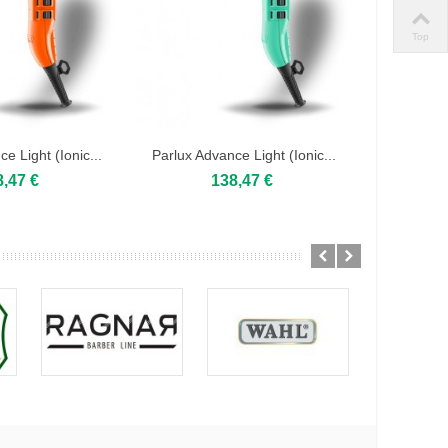
Top
e Light (Ionic...
Parlux Advance Light (Ionic...
Parlux Adv
8,47 €
138,47 €