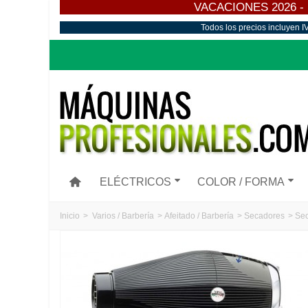
VACACIONES 2026 - Los
Todos los precios incluyen I
ELÉCTRICOS
COLOR / FORMA
Inicio
>
Varios / Barbería
>
Afeitado / Barbería
>
Secadores
>
Sec