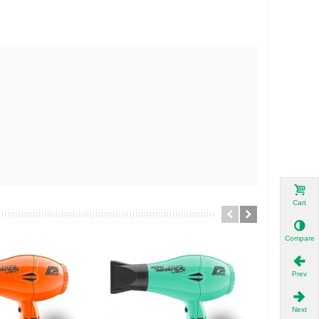
Cart
Compare
Prev
Next