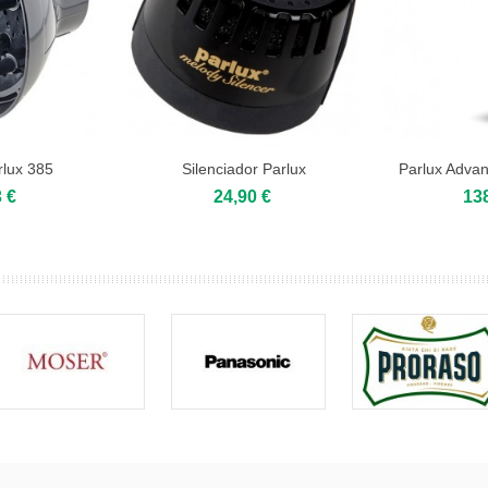
rlux 385
Silenciador Parlux
Parlux Advanc
 €
24,90 €
13