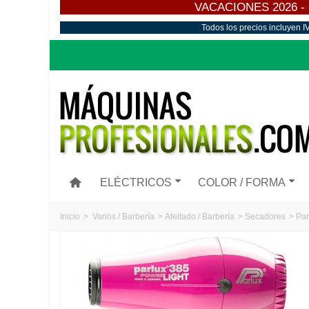
VACACIONES 2026 - Los
Todos los precios incluyen I
ELÉCTRICOS
COLOR / FORMA
Inicio
>
Varios / Barbería
>
Afeitado / Barbería
>
Secadores
>
Par