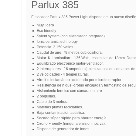
Parlux 385
El secador
Parlux 385
Power Light dispone de un nuevo diseño 
Muy ligero
Eco friendly
Sylent system (con silenciador integrado)
Ionic cerámic technology
Potencia: 2.150 vatios.
Caudal de aire: 79 metros cúbicos/hora.
Motor: K-Lamination: - 135 Watt - escobillas de 18mm. Durac
Equilibrado electrónico motor-ventilador.
2 interruptores - 16 amperios (optimizados con contactos de 
2 velocidades - 4 temperaturas.
Aire frío instantáneo accionado por microinterruptor.
Resistencia de níquel-cromo encajada y termostato de segu
Aislamiento térmico con cámara de aire.
2 boquillas.
Cable de 3 metros.
Materias primas reciclables.
Baja contaminación acústica.
Secado súper rápido para ahorrar energía.
Ozono Friendly (ninguna emisión nociva).
Dispone de generador de iones