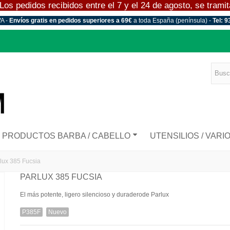
 pedidos recibidos entre el 7 y el 24 de agosto, se tramitar
VA -
Envíos gratis en pedidos superiores a 69€
a toda España (península) -
Tel: 9
PRODUCTOS BARBA / CABELLO
UTENSILIOS / VARI
lux 385 Fucsia
PARLUX 385 FUCSIA
El más potente, ligero silencioso y duraderode Parlux
P385F
Nuevo