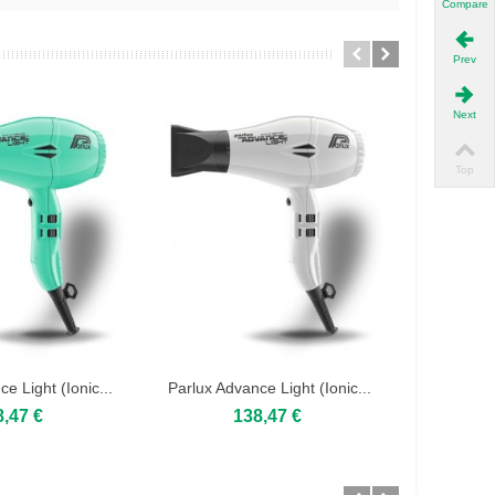
Compare
Prev
Next
Top
e Light (Ionic...
Parlux Advance Light (Ionic...
Parlux Adv
8,47 €
138,47 €