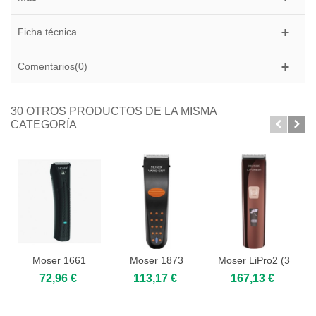
Ficha técnica
Comentarios(0)
30 OTROS PRODUCTOS DE LA MISMA
CATEGORÍA
Moser 1661
Moser 1873
Moser LiPro2 (3
Trendcut Lithium
Vario Cut
velocidades)
72,96 €
113,17 €
167,13 €
(cuchilla...
1888