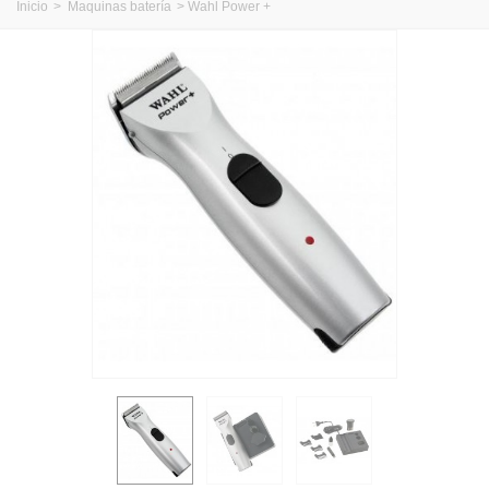
Inicio
>
Maquinas batería
>
Wahl Power +