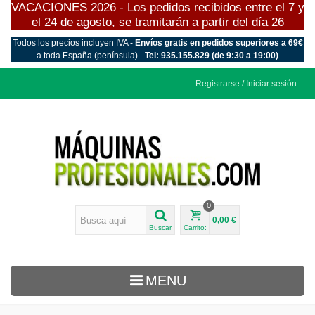
VACACIONES 2026 - Los pedidos recibidos entre el 7 y
el 24 de agosto, se tramitarán a partir del día 26
Todos los precios incluyen IVA -
Envíos gratis en pedidos superiores a 69€
a toda España (península) -
Tel: 935.155.829 (de 9:30 a 19:00)
Registrarse / Iniciar sesión
0
0,00 €
Buscar
Carrito:
MENU