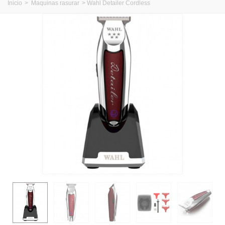
Inicio
>
Maquinas rasurar
>
Wahl Detailer Cordless