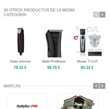
30 OTROS PRODUCTOS DE LA MISMA
CATEGORÍA
Oster trimmer
Wahl Prolithium
Moser T-CUT
59-84
Beret Black
1591
79,32 €
98,76 €
92,32 €
Stealth
MARCAS