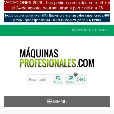
VACACIONES 2026 - Los pedidos recibidos entre el 7 y
el 24 de agosto, se tramitarán a partir del día 26
Todos los precios incluyen IVA -
Envíos gratis en pedidos superiores a 69€
a toda España (península) -
Tel: 935.155.829 (de 9:30 a 19:00)
Registrarse / Iniciar sesión
0
0,00 €
Buscar
Carrito:
MENU