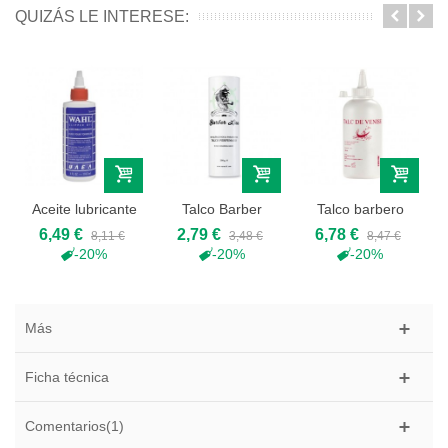
QUIZÁS LE INTERESE:
Aceite lubricante
Talco Barber
Talco barbero
wahl, 118ml
Line 200gr
500ml "Talc de...
6,49 €
2,79 €
6,78 €
8,11 €
3,48 €
8,47 €
-20%
-20%
-20%
Más
Ficha técnica
Comentarios(1)