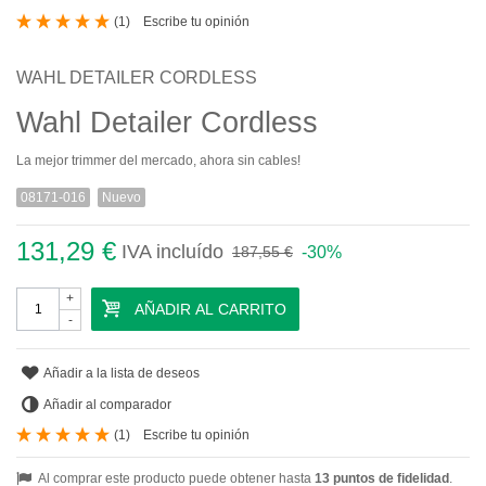
(
1
)
Escribe tu opinión
WAHL DETAILER CORDLESS
Wahl Detailer Cordless
La mejor trimmer del mercado, ahora sin cables!
08171-016
Nuevo
131,29 €
IVA incluído
-30%
187,55 €
+
AÑADIR AL CARRITO
-
Añadir a la lista de deseos
Añadir al comparador
(
1
)
Escribe tu opinión
Al comprar este producto puede obtener hasta
13
puntos de fidelidad
.