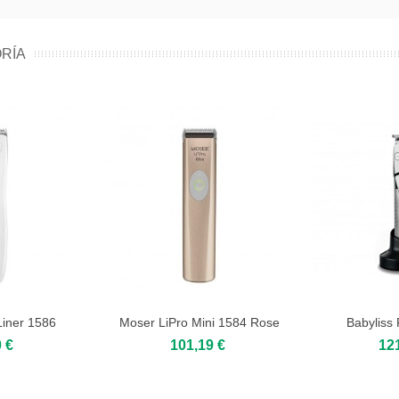
RÍA
iner 1586
Moser LiPro Mini 1584 Rose
Babyliss
Gold
 €
101,19 €
12