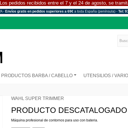
 pedidos recibidos entre el 7 y el 24 de agosto, se tramitar
VA -
Envíos gratis en pedidos superiores a 69€
a toda España (península) -
Tel: 9
PRODUCTOS BARBA / CABELLO
UTENSILIOS / VARI
WAHL SUPER TRIMMER
PRODUCTO DESCATALOGADO
Máquina profesional de contornos para uso con bateria.