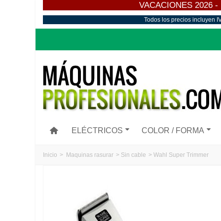
VACACIONES 2026 - Los
Todos los precios incluyen I
ELÉCTRICOS
COLOR / FORMA
Inicio
>
Maquinas rasurar
>
Sin cable
>
Wahl Super Trimmer