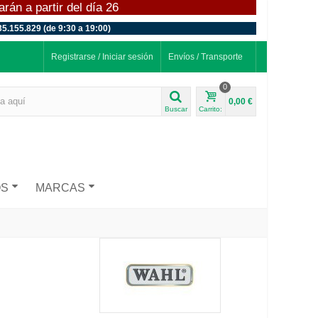
án a partir del día 26
35.155.829 (de 9:30 a 19:00)
Registrarse / Iniciar sesión
Envíos / Transporte
0
0,00 €
Buscar
Carrito:
OS
MARCAS