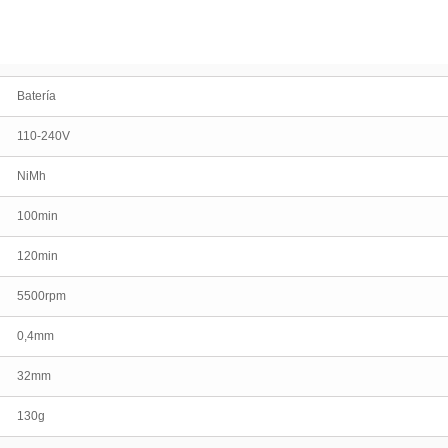
Batería
110-240V
NiMh
100min
120min
5500rpm
0,4mm
32mm
130g