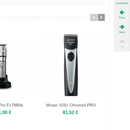
Compare
Prev
Next
Top
 Pro Fx7880e
Moser 1591 Chromini PRO
Wahl D
Negra
1,00 €
81,52 €