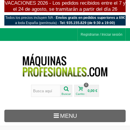
VACACIONES 2026 - Los pedidos recibidos entre el 7 y
el 24 de agosto, se tramitarán a partir del día 26
Todos los precios incluyen IVA -
Envíos gratis en pedidos superiores a 69€
a toda España (península) -
Tel: 935.155.829 (de 9:30 a 19:00)
Registrarse / Iniciar sesión
0
0,00 €
Buscar
Carrito:
MENU