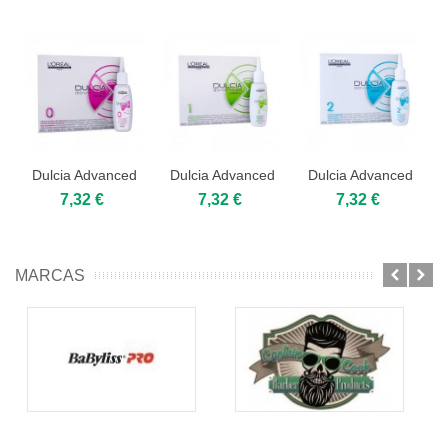
Dulcia Advanced
Dulcia Advanced
Dulcia Advanced
nº0 Loreal 75ml
nº1 Loreal 75ml
nº2 Loreal 75ml
7,32 €
7,32 €
7,32 €
MARCAS