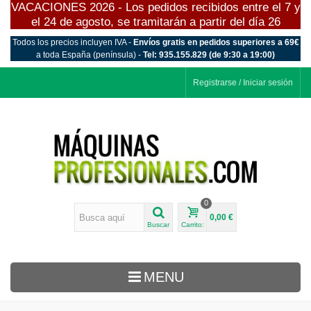
VACACIONES 2026 - Los pedidos recibidos entre el 7 y
el 24 de agosto, se tramitarán a partir del día 26
Todos los precios incluyen IVA -
Envíos gratis en pedidos superiores a 69€
a toda España (península) -
Tel: 935.155.829 (de 9:30 a 19:00)
Registrarse / Iniciar sesión
0
0,00 €
Buscar
Carrito:
MENU