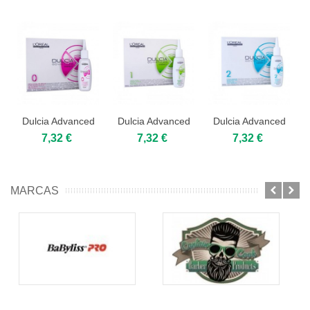
Dulcia Advanced
Dulcia Advanced
Dulcia Advanced
nº0 Loreal 75ml
nº1 Loreal 75ml
nº2 Loreal 75ml
7,32 €
7,32 €
7,32 €
MARCAS