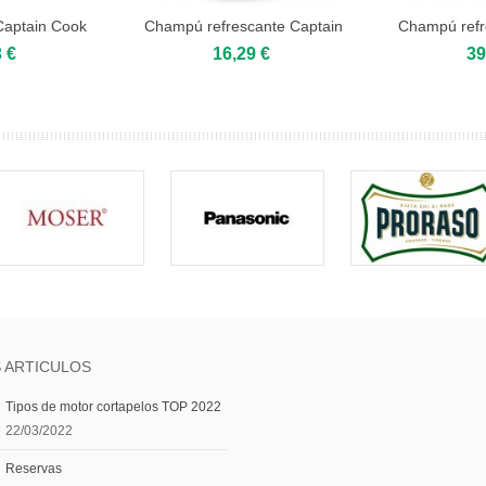
aptain Cook
Champú refrescante Captain
Champú refr
l.
Cook...
C
 €
16,29 €
39
 ARTICULOS
Tipos de motor cortapelos TOP 2022
22/03/2022
Reservas