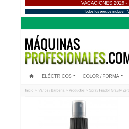
VACACIONES 2026 - Los
Todos los precios incluyen I
ELÉCTRICOS
COLOR / FORMA
Inicio
>
Varios / Barbería
>
Productos
>
Spray Fijador Gravity Ze