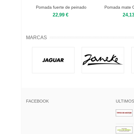
Pomada fuerte de peinado
Pomada mate C
Captain...
200m
22,99 €
24,13
MARCAS
FACEBOOK
ULTIMOS