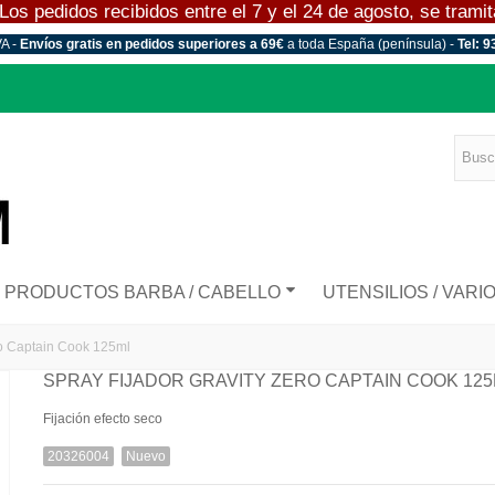
 pedidos recibidos entre el 7 y el 24 de agosto, se tramitar
VA -
Envíos gratis en pedidos superiores a 69€
a toda España (península) -
Tel: 9
PRODUCTOS BARBA / CABELLO
UTENSILIOS / VARI
ro Captain Cook 125ml
SPRAY FIJADOR GRAVITY ZERO CAPTAIN COOK 12
Fijación efecto seco
20326004
Nuevo