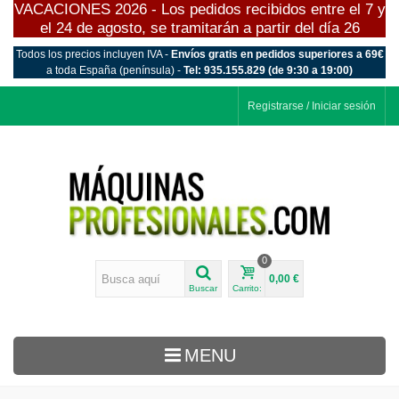
VACACIONES 2026 - Los pedidos recibidos entre el 7 y
el 24 de agosto, se tramitarán a partir del día 26
Todos los precios incluyen IVA -
Envíos gratis en pedidos superiores a 69€
a toda España (península) -
Tel: 935.155.829 (de 9:30 a 19:00)
Registrarse / Iniciar sesión
0
0,00 €
Buscar
Carrito:
MENU