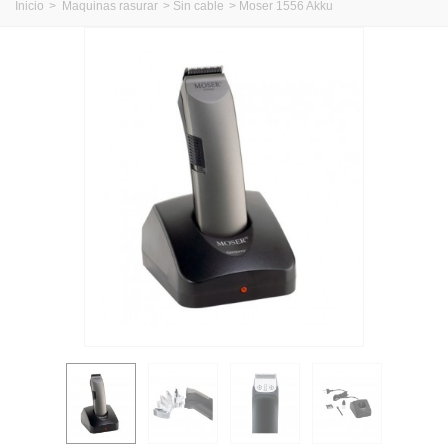
Inicio
>
Maquinas rasurar
>
Sin cable
>
Moser 1556 Akku