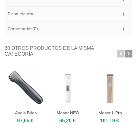
Ficha técnica
Comentarios(0)
30 OTROS PRODUCTOS DE LA MISMA
CATEGORÍA
Andis Brios
Moser NEO
Moser LiPro
Lithium
Liner 1586
Mini 1584 Rose
97,65 €
65,20 €
101,19 €
Gold