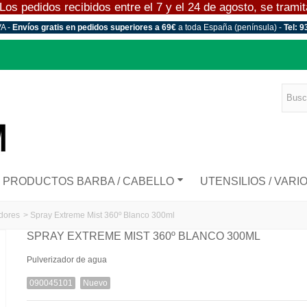
 pedidos recibidos entre el 7 y el 24 de agosto, se tramitar
VA -
Envíos gratis en pedidos superiores a 69€
a toda España (península) -
Tel: 9
PRODUCTOS BARBA / CABELLO
UTENSILIOS / VARI
dores
>
Spray Extreme Mist 360º Blanco 300ml
SPRAY EXTREME MIST 360º BLANCO 300ML
Pulverizador de agua
090045101
Nuevo