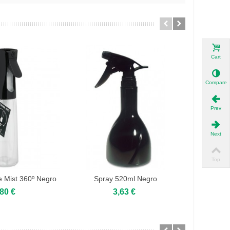
Cart
Compare
Prev
Next
Top
 Mist 360º Negro
Spray 520ml Negro
Spray 13
00ml
,80 €
3,63 €