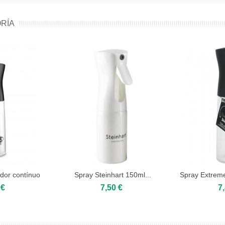
RÍA
dor contínuo
Spray Steinhart 150ml...
Spray Extreme
..
3
 €
7,50 €
7