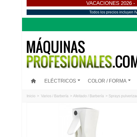
VACACIONES 2026 - Los
Todos los precios incluyen I
ELÉCTRICOS
COLOR / FORMA
Inicio
>
Varios / Barbería
>
Afeitado / Barbería
>
Sprays pulveriza