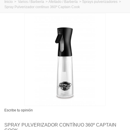
Inicio
>
Varios / Barbería
>
Afeitado / Barbería
>
Sprays pulverizadores
>
Spray Pulverizador contínuo 360º Captain Cook
Escribe tu opinión
SPRAY PULVERIZADOR CONTÍNUO 360º CAPTAIN