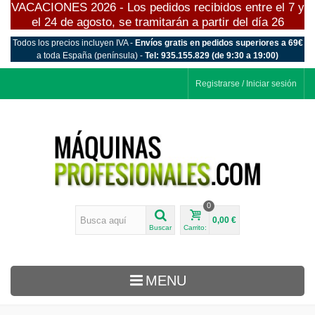
VACACIONES 2026 - Los pedidos recibidos entre el 7 y
el 24 de agosto, se tramitarán a partir del día 26
Todos los precios incluyen IVA -
Envíos gratis en pedidos superiores a 69€
a toda España (península) -
Tel: 935.155.829 (de 9:30 a 19:00)
Registrarse / Iniciar sesión
0
0,00 €
Buscar
Carrito:
MENU