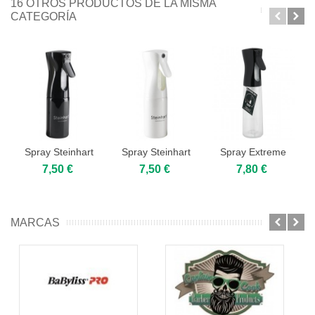
16 OTROS PRODUCTOS DE LA MISMA
CATEGORÍA
Spray Steinhart
Spray Steinhart
Spray Extreme
150ml...
150ml...
Mist 360º Negro
7,50 €
7,50 €
7,80 €
300ml
MARCAS