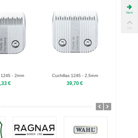
Next
Top
s 1245 - 2mm
Cuchillas 1245 - 2,5mm
Cuchi
,33 €
39,70 €