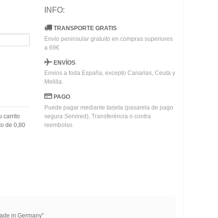
INFO:
TRANSPORTE GRATIS
Envío peninsular gratuito en compras superiores
a 69€
ENVÍOS
Envios a toda España, excepto Canarias, Ceuta y
Melilla.
PAGO
Puede pagar mediante tarjeta (pasarela de pago
u carrito
segura Servired), Transferéncia o contra
to de
0,80
reembolso.
“Made in Germany”