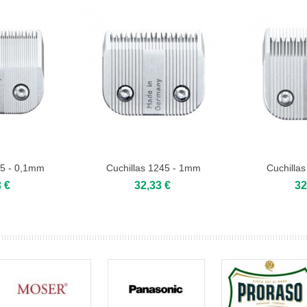
45 - 0,1mm
Cuchillas 1245 - 1mm
Cuchilla
mm)
 €
32,33 €
32