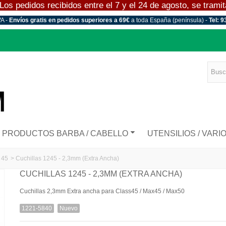
 pedidos recibidos entre el 7 y el 24 de agosto, se tramitar
VA -
Envíos gratis en pedidos superiores a 69€
a toda España (península) -
Tel: 9
PRODUCTOS BARBA / CABELLO
UTENSILIOS / VARI
 45
>
Cuchillas 1245 - 2,3mm (Extra Ancha)
CUCHILLAS 1245 - 2,3MM (EXTRA ANCHA)
Cuchillas 2,3mm Extra ancha para Class45 / Max45 / Max50
1221-5840
Nuevo