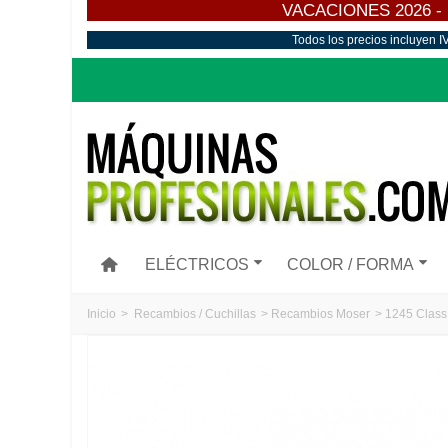
VACACIONES 2026 - Los
Todos los precios incluyen I
ELÉCTRICOS
COLOR / FORMA
Inicio
>
Recambios / Cuchillas
>
Recambios Moser
>
1245 Class