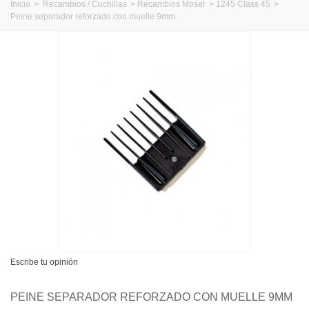
Inicio
>
Recambios / Cuchillas
>
Recambios Moser
>
1245 Class 45
>
Peine separador reforzado con muelle 9mm
Escribe tu opinión
PEINE SEPARADOR REFORZADO CON MUELLE 9MM