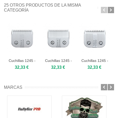
25 OTROS PRODUCTOS DE LA MISMA
CATEGORÍA
Cuchillas 1245 -
Cuchillas 1245 -
Cuchillas 1245 -
0,05mm
0,1mm
1mm
32,33 €
32,33 €
32,33 €
(1/20mm)
(1/10mm)
MARCAS