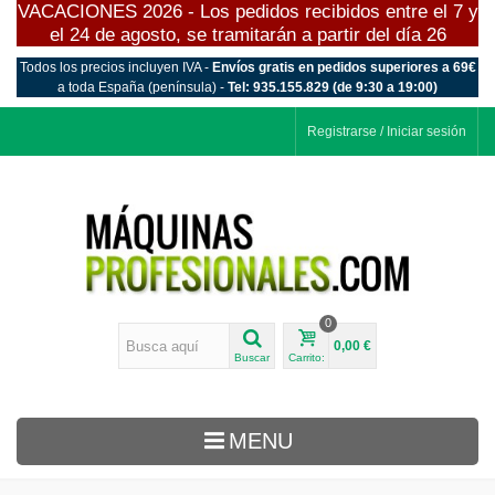
VACACIONES 2026 - Los pedidos recibidos entre el 7 y
el 24 de agosto, se tramitarán a partir del día 26
Todos los precios incluyen IVA -
Envíos gratis en pedidos superiores a 69€
a toda España (península) -
Tel: 935.155.829 (de 9:30 a 19:00)
Registrarse / Iniciar sesión
0
0,00 €
Buscar
Carrito:
MENU